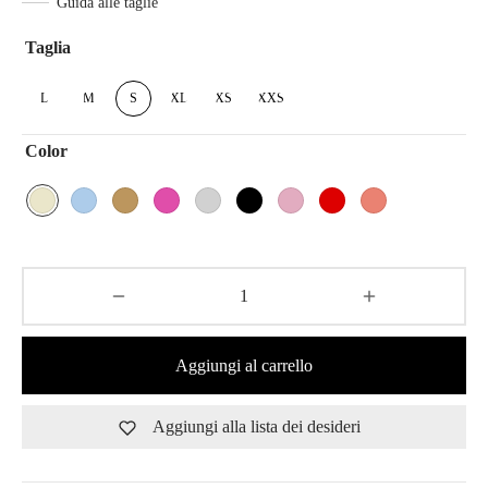
Guida alle taglie
Taglia
L
M
S
XL
XS
XXS
Color
Aggiungi al carrello
Aggiungi alla lista dei desideri