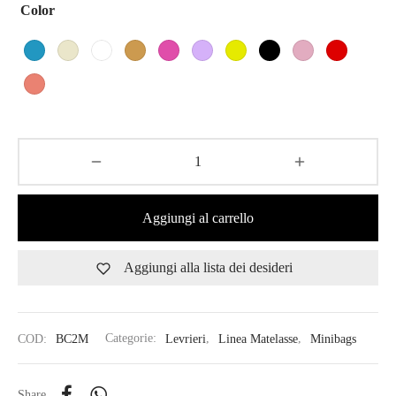
Color
Aggiungi al carrello
Aggiungi alla lista dei desideri
COD:
BC2M
Categorie:
Levrieri
,
Linea Matelasse
,
Minibags
Share