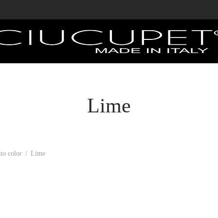
Lime
to color
/
Lime