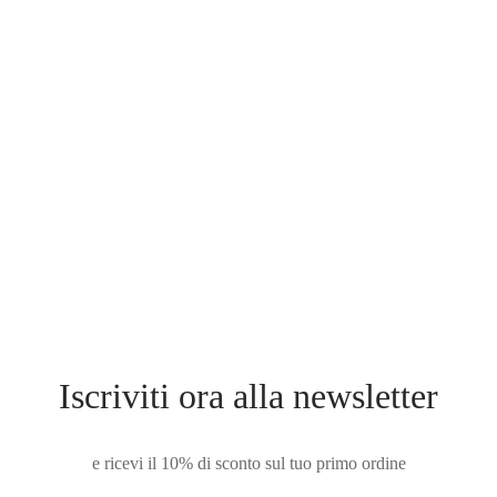
C2M
SET BC1MSC
SET 
€
309.00
€
435.0
Scegli
Scegli
L
M
S
XS
XXS
S
Iscriviti ora alla newsletter
e ricevi il 10% di sconto sul tuo primo ordine